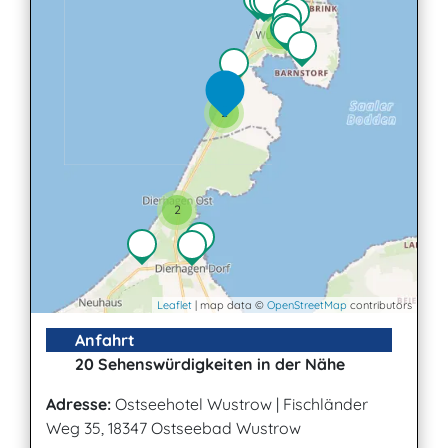
3
2
2
Leaflet
| map data ©
OpenStreetMap
contributors
Anfahrt
20 Sehenswürdigkeiten in der Nähe
Adresse:
Ostseehotel Wustrow
|
Fischländer
Weg 35, 18347 Ostseebad Wustrow