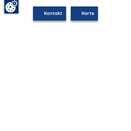
Kontakt
Karte
www.wustrow.m-vp.de ist Teil von
mvp.de - Urlaub & Freizeit
© 2026
MANET Marketing GmbH
Newsletter
Bleib auf dem Laufenden!