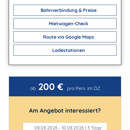
Bahnverbindung & Preise
Mietwagen-Check
Route via Google Maps
Ladestationen
200 €
Kontakt
ab
pro Pers. im DZ
Am Angebot interessiert?
08.08.2026 - 10.08.2026 | 3 Tage