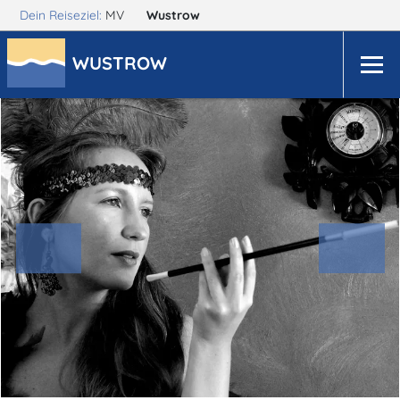
Dein Reiseziel:
MV
Wustrow
WUSTROW