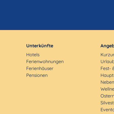
Unterkünfte
Angeb
Hotels
Kurzu
Ferienwohnungen
Urlaub
Ferienhäuser
Fest- 
Pensionen
Haupt
Neben
Welln
Oster
Silves
Event