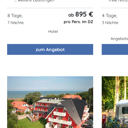
895 €
ab
8 Tage,
4 Tage,
pro Pers. im DZ
7 Nächte
3 Nächte
Hotel
Angebotsz
zum Angebot