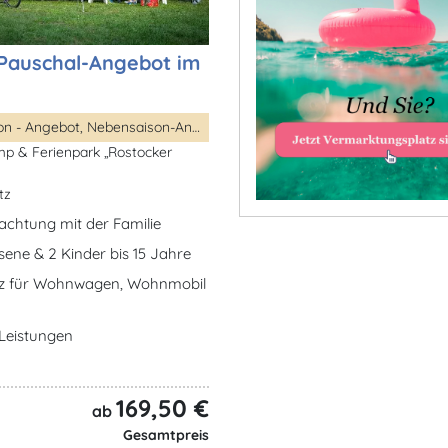
-Pauschal-Angebot im
Hauptsaison - Angebot, Nebensaison-Angebote, ...
p & Ferienpark „Rostocker
tz
achtung mit der Familie
ene & 2 Kinder bis 15 Jahre
tz für Wohnwagen, Wohnmobil
e Leistungen
169,50 €
ab
Gesamtpreis