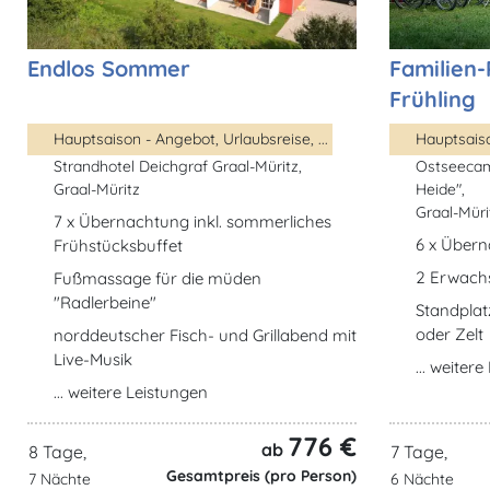
Endlos Sommer
Familien
Frühling
Hauptsaison - Angebot, Urlaubsreise, ...
Strandhotel Deichgraf Graal-Müritz,
Ostseecam
Graal-Müritz
Heide",
Graal-Müri
7 x Übernachtung inkl. sommerliches
6 x Übern
Frühstücksbuffet
2 Erwachs
Fußmassage für die müden
"Radlerbeine"
Standpla
oder Zelt
norddeutscher Fisch- und Grillabend mit
Live-Musik
... weiter
... weitere Leistungen
776 €
ab
8 Tage,
7 Tage,
Gesamtpreis (pro Person)
7 Nächte
6 Nächte