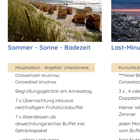
Sommer - Sonne - Badezeit
Last-Min
Hauptsaison - Angebot, Urlaubsreise, ...
Ostseehotel Wustrow,
****Hotel Bl
Ostseebad Wustrow
Ostseebad
Begrüßungsgetränk am Anreisetag
3 x , 4 o
Doppelzi
7 x Übernachtung inklusive
reichhaltigem Frühstücksbuffet
Kleiner 
Zimmer
7 x Abendessen als
abwechslungsreiches Buffet inkl.
jeden Mo
Getränkepaket
vom Buff
... weitere Leistungen
freie Nut