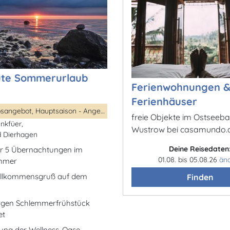
ute Sommerurlaub
Ferienwohnungen 
Ferienhäuser
Kurzurlaubsangebot, Hauptsaison - Angebot, ...
freie Objekte im Ostseeb
inkfüer,
Wustrow bei casamundo.
 Dierhagen
Deine Reisedaten
der 5 Übernachtungen im
01.08. bis 05.08.26
än
mmer
Willkommensgruß auf dem
Finden
rgen Schlemmerfrühstück
et
zung der Wellness-Oase