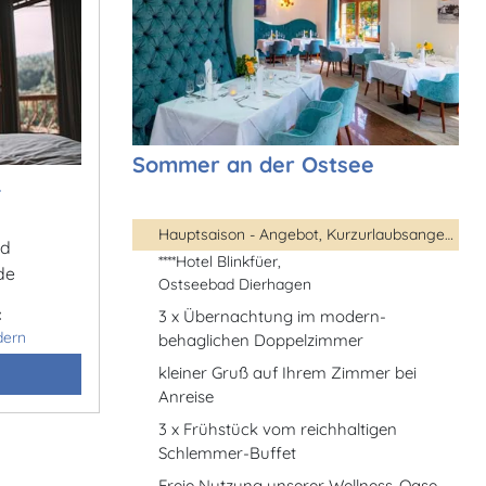
Sommer an der Ostsee
&
Hauptsaison - Angebot, Kurzurlaubsangebot, ...
ad
****Hotel Blinkfüer,
de
Ostseebad Dierhagen
:
3 x Übernachtung im modern-
dern
behaglichen Doppelzimmer
kleiner Gruß auf Ihrem Zimmer bei
Anreise
3 x Frühstück vom reichhaltigen
Schlemmer-Buffet
Freie Nutzung unserer Wellness-Oase