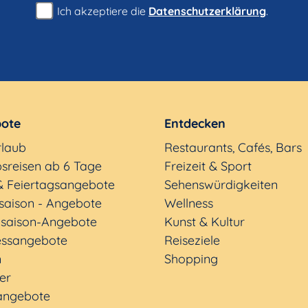
Ich akzeptiere die
Datenschutzerklärung
.
ote
Entdecken
rlaub
Restaurants, Cafés, Bars
sreisen ab 6 Tage
Freizeit & Sport
& Feiertagsangebote
Sehenswürdigkeiten
saison - Angebote
Wellness
saison-Angebote
Kunst & Kultur
essangebote
Reiseziele
n
Shopping
ter
angebote