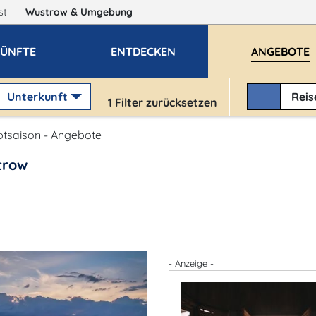
gst
Wustrow
& Umgebung
ÜNFTE
ENTDECKEN
ANGEBOTE
Unterkunft
Rei
1
Filter zurücksetzen
tsaison - Angebote
trow
- Anzeige -