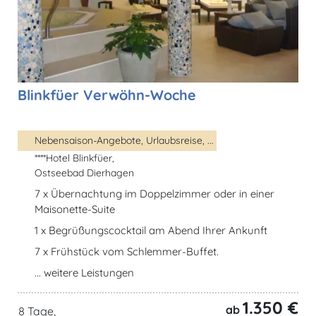
Blinkfüer Verwöhn-Woche
Nebensaison-Angebote, Urlaubsreise, ...
****Hotel Blinkfüer,
Ostseebad Dierhagen
7 x Übernachtung im Doppelzimmer oder in einer
Maisonette-Suite
1 x Begrüßungscocktail am Abend Ihrer Ankunft
7 x Frühstück vom Schlemmer-Buffet.
... weitere Leistungen
1.350 €
ab
8 Tage,