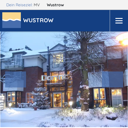
Dein Reiseziel:
MV
Wustrow
WUSTROW