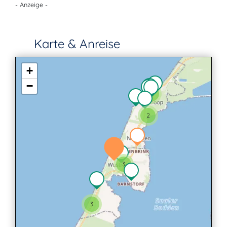
- Anzeige -
Karte & Anreise
+
−
2
2
3
3