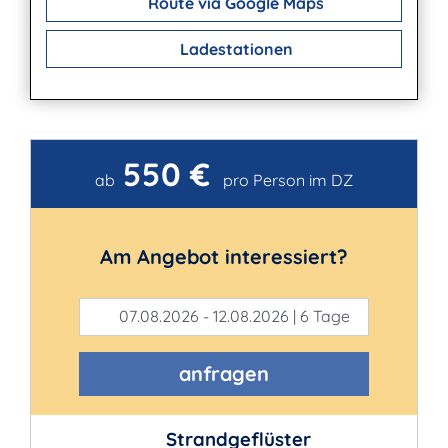
Route via Google Maps
Ladestationen
550 €
Kontakt
ab
pro Person im DZ
Am Angebot interessiert?
07.08.2026 - 12.08.2026 | 6 Tage
anfragen
Strandgeflüster