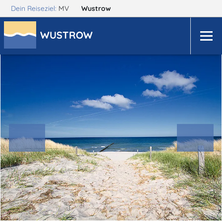
Dein Reiseziel:
MV
Wustrow
WUSTROW