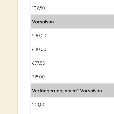
102,50
Vorsaison
590,00
640,00
677,50
715,00
Verlängerungsnacht* Vorsaison
100,00