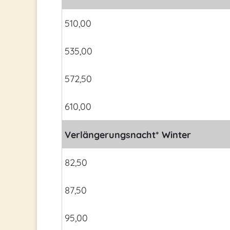
510,00
535,00
572,50
610,00
Verlängerungsnacht* Winter
82,50
87,50
95,00