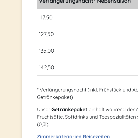
Verlängerungsnacht* Nebensaison
117,50
127,50
135,00
142,50
* Verlängerungsnacht (inkl. Frühstück und 
Getränkepaket)
Unser
Getränkepaket
enthält während der 
Fruchtsäfte, Softdrinks und Teespezialitäten
(0,3l).
Zimmerkategorien
Reisezeiten