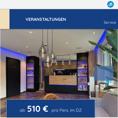
VERANSTALTUNGEN
Service
510 €
ab
pro Pers. im DZ