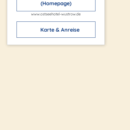
(Homepage)
www.ostseehotel-wustrow.de
Karte & Anreise