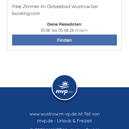
freie Zimmer im Ostseebad Wustrow bei
booking.com
Deine Reisedaten:
01.08. bis 05.08.26
ändern
Finden
www.wustrow.m-vp.de ist Teil von
mvp.de - Urlaub & Freizeit