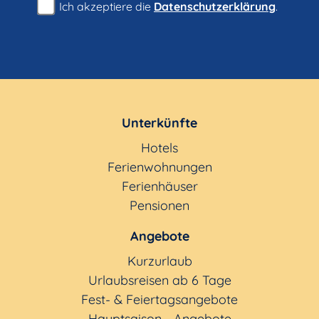
Ich akzeptiere die
Datenschutzerklärung
.
Unterkünfte
Hotels
Ferienwohnungen
Ferienhäuser
Pensionen
Angebote
Kurzurlaub
Urlaubsreisen ab 6 Tage
Fest- & Feiertagsangebote
Hauptsaison - Angebote