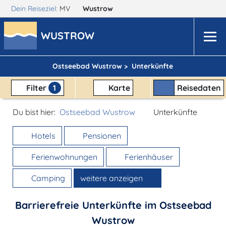
Dein Reiseziel:
MV
Wustrow
WUSTROW
Ostseebad Wustrow >
Unterkünfte
Filter
1
Karte
Reisedaten
Du bist hier:
Ostseebad Wustrow
Unterkünfte
Hotels
Pensionen
Ferienwohnungen
Ferienhäuser
Camping
weitere anzeigen
Barrierefreie Unterkünfte im Ostseebad
Wustrow