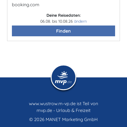
booking.com
Deine Reisedaten:
06.08. bis 10.08.26
ändern
Finden
www.wustrow.m-vp.de ist Teil von
mvp.de - Urlaub & Freizeit
© 2026
MANET Marketing GmbH