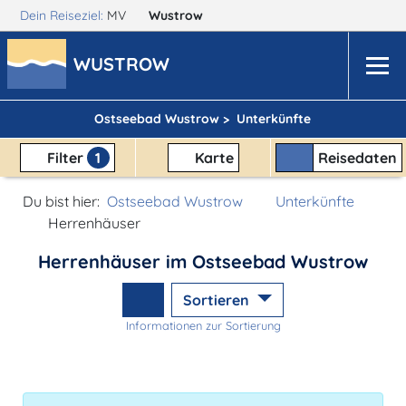
Dein Reiseziel:
MV
Wustrow
WUSTROW
Ostseebad Wustrow >
Unterkünfte
Filter
1
Karte
Reisedaten
Du bist hier:
Ostseebad Wustrow
Unterkünfte
Herrenhäuser
Herrenhäuser im Ostseebad Wustrow
Sortieren
Informationen zur Sortierung